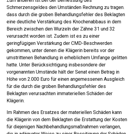
Zum anderen ist bei der Bemessung des
Schmerzensgel­des den Umständen Rechnung zu tragen.
dass durch die groben Behandlungs­fehler des Beklagten
eine deutliche Verstärkung des Knochenabbaus in dem
Bereich zwischen den Wurzeln der Zähne 31 und 32
verursacht worden ist. Zu­dem ist es zu einer
geringfügigen Verstärkung der CMD-Beschwerden
gekom­men, unter denen die Klägerin bereits vor der
umstrittenen Behandlung in er­heblichem Umfange gelitten
hatte. Unter Berücksichtigung insbesondere der
vorgenannten Umstände hält der Senat einen Betrag in
Höhe von 2.000 Euro für einen angemessenen Ausgleich
für die durch die groben Behandlungsfehler des
Beklagten verursachten immateriellen Schäden der
Klägerin.
Im Rahmen des Ersatzes der materiellen Schäden kann
die Klägerin von dem Beklagten die Erstattung der Kosten
für diejenigen Nachbehandlungsmaßnah­men verlangen,
die in adäquater Weise zu einer Beseitigung der Schäden