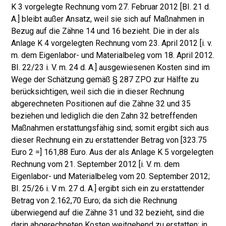
K 3 vorgelegte Rechnung vom 27. Februar 2012 [BI. 21 d.
A.] bleibt außer Ansatz, weil sie sich auf Maßnahmen in
Bezug auf die Zähne 14 und 16 be­zieht. Die in der als
Anlage K 4 vorgelegten Rechnung vom 23. April 2012 [i. v.
m. dem Eigenlabor- und Materialbeleg vom 18. April 2012.
BI. 22/23 i. V. m. 24 d. A.] ausge­wiesenen Kosten sind im
Wege der Schätzung gemäß § 287 ZPO zur Hälfte zu
berücksichtigen, weil sich die in dieser Rechnung
abgerechneten Positionen auf die Zähne 32 und 35
beziehen und lediglich die den Zahn 32 betreffenden
Maßnahmen erstattungsfähig sind; somit ergibt sich aus
dieser Rechnung ein zu erstattender Betrag von [323.75
Euro 2 =] 161,88 Euro. Aus der als Anlage K 5 vorgelegten
Rechnung vom 21. September 2012 [i. V. m. dem
Eigenlabor- und Materialbeleg vom 20. September 2012;
BI. 25/26 i. V m. 27 d. A.] ergibt sich ein zu er­stattender
Betrag von 2.162,70 Euro; da sich die Rechnung
überwiegend auf die Zähne 31 und 32 bezieht, sind die
darin abgerechneten Kosten weitgehend zu erstatten; in