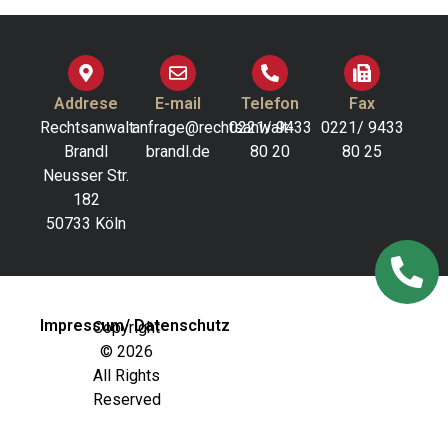
Addrese
E-mail
Telefon
Fax
Rechtsanwalt
anfrage@rechtsanwalt-
0221/ 9433
0221/ 9433
Brandl
brandl.de
80 20
80 25
Neusser Str.
182
50733 Köln
Impressum/ Datenschutz
Copyright
© 2026
All Rights
Reserved