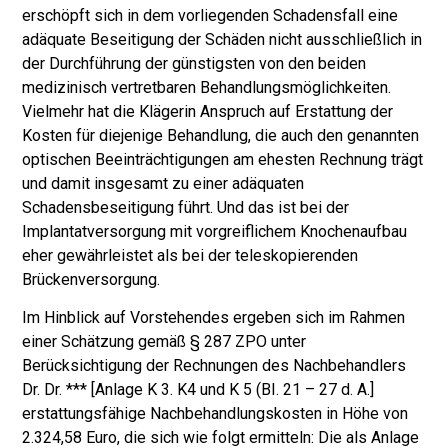
erschöpft sich in dem vorlie­genden Schadensfall eine
adäquate Beseitigung der Schäden nicht ausschließ­lich in
der Durchführung der günstigsten von den beiden
medizinisch vertretba­ren Behandlungsmöglichkeiten.
Vielmehr hat die Klägerin Anspruch auf Erstat­tung der
Kosten für diejenige Behandlung, die auch den genannten
optischen Beeinträchtigungen am ehesten Rechnung trägt
und damit insgesamt zu einer adäquaten
Schadensbeseitigung führt. Und das ist bei der
Implantatversorgung mit vorgreiflichem Knochenaufbau
eher gewährleistet als bei der teleskopierenden
Brückenversorgung.
Im Hinblick auf Vorstehendes ergeben sich im Rahmen
einer Schätzung gemäß § 287 ZPO unter
Berücksichtigung der Rechnungen des Nachbehandlers
Dr. Dr. *** [Anlage K 3. K4 und K 5 (BI. 21 – 27 d. A.]
erstattungsfähige Nachbehand­lungskosten in Höhe von
2.324,58 Euro, die sich wie folgt ermitteln: Die als An­lage