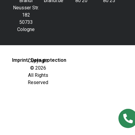
Brandl
brandl.de
80 20
80 25
Neusser Str.
182
50733
Cologne
Imprint/ Data protection
Copyright
© 2026
All Rights
Reserved